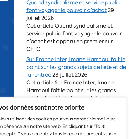
Quand syndicalisme et service public
font voyager le pouvoir d’achat
29
juillet 2026
Cet article Quand syndicalisme et
service public font voyager le pouvoir
d’achat est apparu en premier sur
CFTC.
Sur France Inter, Imane Harraoui fait le
point sur les grands sujets de l’été et de
la rentrée
28 juillet 2026
Cet article Sur France Inter, Imane
Harraoui fait le point sur les grands
sujets de l’été et de la rentrée est
apparu en premier sur CFTC.
Vos données sont notre priorité
Découvrez le nouveau guide de lutte
Nous utilisons des cookies pour vous garantir la meilleure
contre les violences sexistes et
expérience sur notre site web. En cliquant sur "Tout
sexuelles de la CFTC
24 juillet 2026
accepter", vous acceptez tous les cookies présents sur ce