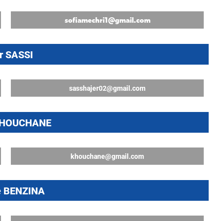
sofiamechri1@gmail.com
r SASSI
sasshajer02@gmail.com
KHOUCHANE
khouchane@gmail.com
e BENZINA