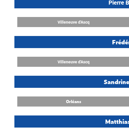
Pierre
Villeneuve d'Ascq
Frédé
Villeneuve d'Ascq
Sandrine
Orléans
Matthia