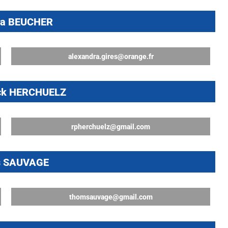
ra BEUCHER
alexandra.gires@orange.fr
ick HERCHUELZ
rpherchuelz@gmail.com
s SAUVAGE
thomsauvage@gmail.com