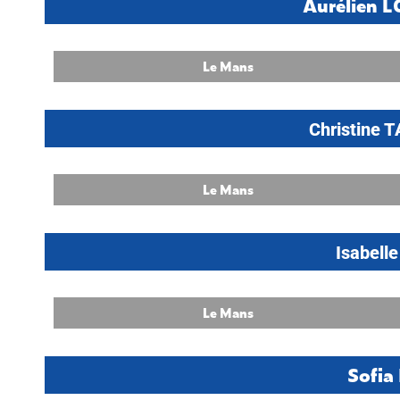
Aurélien
Le Mans
Christine
Le Mans
Isabell
Le Mans
Sofi