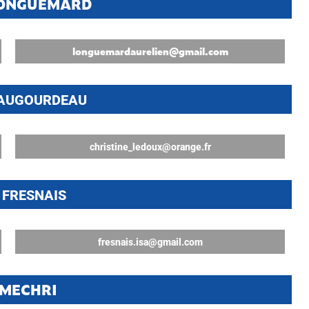
 LONGUEMARD
longuemardaurelien@gmail.com
 TAUGOURDEAU
christine_ledoux@orange.fr
e FRESNAIS
fresnais.isa@gmail.com
a MECHRI