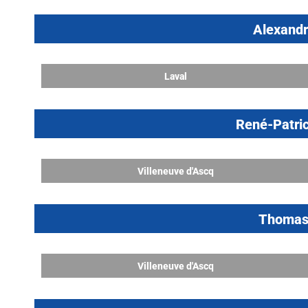
Alexand
Laval
René-Patr
Villeneuve d'Ascq
Thoma
Villeneuve d'Ascq