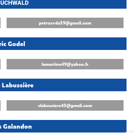
 BUCHWALD
petrusvda59@gmail.com
ric Godel
lamartine49@yahoo.fr
 Labussière
slabussiere45@gmali.com
s Galandon