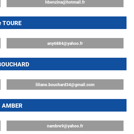
hbenzina@hotmail.fr
e TOURE
any6884@yahoo.fr
e BOUCHARD
liliane.bouchard34@gmail.com
a AMBER
nambre9@yahoo.fr