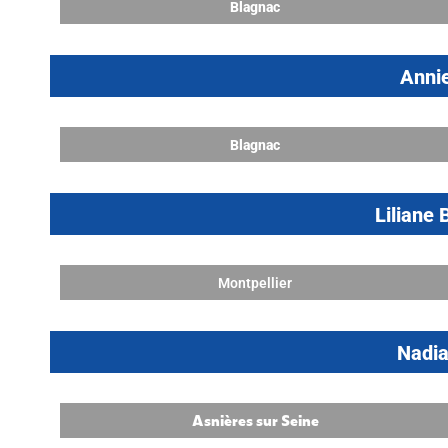
Blagnac
Anni
Blagnac
Lilian
Montpellier
Nadi
Asnières sur Seine