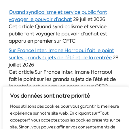
Quand syndicalisme et service public font
voyager le pouvoir d’achat
29 juillet 2026
Cet article Quand syndicalisme et service
public font voyager le pouvoir d’achat est
apparu en premier sur CFTC.
Sur France Inter, Imane Harraoui fait le point
sur les grands sujets de l’été et de la rentrée
28
juillet 2026
Cet article Sur France Inter, Imane Harraoui
fait le point sur les grands sujets de l’été et de
la rentrée est apparu en premier sur CFTC.
Vos données sont notre priorité
Découvrez le nouveau guide de lutte contre les
violences sexistes et sexuelles de la CFTC
24
Nous utilisons des cookies pour vous garantir la meilleure
juillet 2026
expérience sur notre site web. En cliquant sur "Tout
Cet article Découvrez le nouveau guide de
accepter", vous acceptez tous les cookies présents sur ce
lutte contre les violences sexistes et sexuelles
site. Sinon, vous pouvez affiner vos consentements de